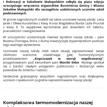
i Rekreacji w Sokołowie Małopolskim odbyła się piąta edycja
uroczystego wręczenia stypendiów Burmistrza Gminy i Miasta
Sokołów Małopolski dla szczególnie uzdolnionych uczniów szkół
podstawowych.
W gronie nagrodzonych znaleźli się także uczniowie naszej szkoły: Lena
Jacek i Oliwia Kurasińska z klasy 8 oraz Magdalena Burda i Julia Prucnal
z klasy 6. To wyjątkowe wyróżnienie jest dowodem ich talentu,
pracowitości i zaangażowania.
W uroczystości uczestniczyła również dyrektor naszej szkoły – pani
Bożena Chorzępa, która z dumą towarzyszyła stypendystkom podczas
tego ważnego wydarzenia.
Uczniowie naszej szkoły mieli także okazję zaprezentować swoje
zdolności sceniczne, uświetniając galę humorystycznym
przedstawieniem
„Kopciuszek w wersji współczesnej”
,
przygotowanym pod kierunkiem pani
Moniki Sidor
. Występ spotkał
się z bardzo ciepłym przyjęciem publiczności i dostarczył wielu
powodów do śmiechu i radości.
Serdecznie gratulujemy wszystkim nagrodzonym oraz dziękujemy
uczniom i opiekunom za godne reprezentowanie naszej szkoły!
Kompleksowa termomodernizacja naszej