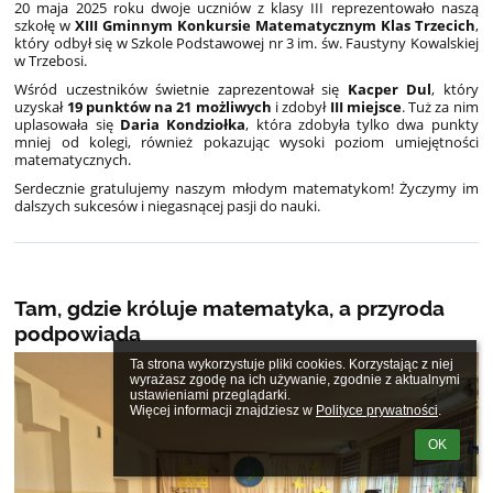
20 maja 2025 roku dwoje uczniów z klasy III reprezentowało naszą
szkołę w
XIII Gminnym Konkursie Matematycznym Klas Trzecich
,
który odbył się w Szkole Podstawowej nr 3 im. św. Faustyny Kowalskiej
w Trzebosi.
Wśród uczestników świetnie zaprezentował się
Kacper Dul
, który
uzyskał
19 punktów na 21 możliwych
i zdobył
III miejsce
. Tuż za nim
uplasowała się
Daria Kondziołka
, która zdobyła tylko dwa punkty
mniej od kolegi, również pokazując wysoki poziom umiejętności
matematycznych.
Serdecznie gratulujemy naszym młodym matematykom! Życzymy im
dalszych sukcesów i niegasnącej pasji do nauki.
Tam, gdzie króluje matematyka, a przyroda
podpowiada
Ta strona wykorzystuje pliki cookies. Korzystając z niej 
wyrażasz zgodę na ich używanie, zgodnie z aktualnymi 
ustawieniami przeglądarki.

Więcej informacji znajdziesz w 
Polityce prywatności
.
OK