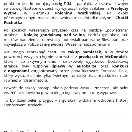
punktem jest imponujący
czołg T-34
– pamiątka z czasów II wojny
światowej. Następnie uczestnicy wyruszyli żółtym szlakiem z
Przełęczy
Wyżnej
w kierunku
Połoniny Wetlińskiej
. Po około
półtoragodzinnym marszu malowniczą trasą dotarli do słynnej
Chatki
Puchatka
.
Po górskich wrażeniach przyszedł czas na bardziej „powietrzną”
atrakcję –
kolejkę gondolową nad Soliną
. Podróżując około 100
metrów nad ziemią, uczestnicy podziwiali panoramę Bieszczad oraz
największą w Polsce
tamę wodną
. Wrażenia niezapomniane,
Nie mogło zabraknąć czasu na
zakup pamiątek
, a w drodze
powrotnej wszyscy chętnie skorzystali z
przekąsek w McDonald’s
,
które – po aktywnym dniu – smakowały wyjątkowo. Dodatkową
atrakcją były wspólne
śpiewy w autokarze
oraz
konkurs
z nagrodami
zorganizowany przez pana kierowcę, Tomasza Deca,
który wykazał się nie tylko świetnymi umiejętnościami za kółkiem, ale
również w roli animatora.
Powrót do szkoły nastąpił około godziny 20:00 – zmęczeni, ale pełni
wrażeń uczniowie na pewno długo będą wspominać tę wyprawę.
To był dzień pełen przygód – z górskimi widokami, odrobiną historii
i mnóstwem uśmiechu!