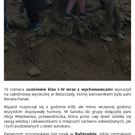
10 czerwca
uczniowie klas I–IV wraz z wychowawcami
wyruszyli
na całodniową wycieczkę w Bieszczady, której kierownikiem była pani
Renata Panek.
Wyjazd rozpoczął się o godzinie 6:00, ale mimo wczesnej godziny
wszystkim dopisywały humory. W Sanoku do grupy dołączyła pani
Alicja Więcławska, przewodniczka, która przez cały dzień dzieliła się
swoją wiedzą i ciekawostkami o miejscach zarówno odwiedzanych, jak
i tych podziwianych z okien autokaru.
Pierwszym przystankiem był rynek w
Baligrodzie
, gdzie centralnym