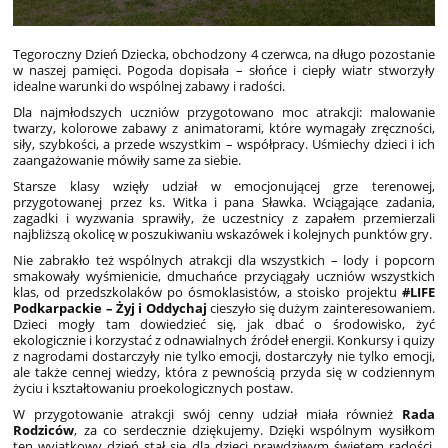
Tegoroczny Dzień Dziecka, obchodzony 4 czerwca, na długo pozostanie
w naszej pamięci. Pogoda dopisała – słońce i ciepły wiatr stworzyły
idealne warunki do wspólnej zabawy i radości.
Dla najmłodszych uczniów przygotowano moc atrakcji: malowanie
twarzy, kolorowe zabawy z animatorami, które wymagały zręczności,
siły, szybkości, a przede wszystkim – współpracy. Uśmiechy dzieci i ich
zaangażowanie mówiły same za siebie.
Starsze klasy wzięły udział w emocjonującej grze terenowej,
przygotowanej przez ks. Witka i pana Sławka. Wciągające zadania,
zagadki i wyzwania sprawiły, że uczestnicy z zapałem przemierzali
najbliższą okolicę w poszukiwaniu wskazówek i kolejnych punktów gry.
Nie zabrakło też wspólnych atrakcji dla wszystkich – lody i popcorn
smakowały wyśmienicie, dmuchańce przyciągały uczniów wszystkich
klas, od przedszkolaków po ósmoklasistów, a stoisko projektu
#LIFE
Podkarpackie – Żyj i Oddychaj
cieszyło się dużym zainteresowaniem.
Dzieci mogły tam dowiedzieć się, jak dbać o środowisko, żyć
ekologicznie i korzystać z odnawialnych źródeł energii. Konkursy i quizy
z nagrodami dostarczyły nie tylko emocji, dostarczyły nie tylko emocji,
ale także cennej wiedzy, która z pewnością przyda się w codziennym
życiu i kształtowaniu proekologicznych postaw.
W przygotowanie atrakcji swój cenny udział miała również
Rada
Rodziców
, za co serdecznie dziękujemy. Dzięki wspólnym wysiłkom
ten wyjątkowy dzień stał się dla dzieci prawdziwym świętem radości,