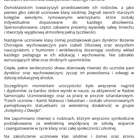
Ósmoklasistom towarzyszyli przedstawiciele ich rodziców, a jako
pierwsi głos zabrali uczniowie klasy siódmej. Żegnali swoich starszych
kolegów wesołymi, rymowanymi wierszykami, które zostały
indywidualnie dopasowane do każdego absolwenta.
Spersonalizowane, często zabawne prezenty wywołały salwy śmiechu
i stworzyły wyjątkową atmosferę pełną życzliwości.
Następnie uczniowie klasy ósmej podziękowali pani dyrektor Bożenie
Chorzępie, wychowawczyni pani Izabeli Olszowej oraz wszystkim
nauczycielom, z humorem i wnikliwością doceniając osobisty wkład
każdego pedagoga w ich edukację i wychowanie. Nie zabrakło
wzruszających słów oraz drobnych upominków.
Ciepłe, pełne serdeczności słowa skierowały również do uczniów pani
dyrektor oraz wychowawczyni, życząc im powodzenia i odwagi w
dalszej edukacyjnej drodze.
Szczególnym momentem uroczystości było wręczenie nagród
i dyplomów: za bardzo dobre wyniki w nauce, za aktywność w Radzie
Samorządu Uczniowskiego oraz za pracę w poczcie sztandarowym.
Trzech uczniów – Kamil, Mateusz i Sebastian – zostało uhonorowanych
pamiątkowymi statuetkami za wieloletnią działalność w grupie
„Kolędnicy z Dwójki”.
Nie zapomniano również o rodzicach, którym wręczono symboliczne
podziękowania za wieloletnią współpracę ze szkołą, wsparcie
i zaangażowanie w życie klasy oraz całej społeczności szkolnej.
Na zakończenie uczniowie klas siódmej i ósmej oraz grono