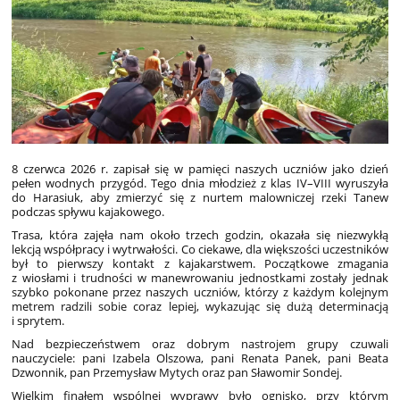
8 czerwca 2026 r. zapisał się w pamięci naszych uczniów jako dzień
pełen wodnych przygód. Tego dnia młodzież z klas IV–VIII wyruszyła
do Harasiuk, aby zmierzyć się z nurtem malowniczej rzeki Tanew
podczas spływu kajakowego.
Trasa, która zajęła nam około trzech godzin, okazała się niezwykłą
lekcją współpracy i wytrwałości. Co ciekawe, dla większości uczestników
był to pierwszy kontakt z kajakarstwem. Początkowe zmagania
z wiosłami i trudności w manewrowaniu jednostkami zostały jednak
szybko pokonane przez naszych uczniów, którzy z każdym kolejnym
metrem radzili sobie coraz lepiej, wykazując się dużą determinacją
i sprytem.
Nad bezpieczeństwem oraz dobrym nastrojem grupy czuwali
nauczyciele: pani Izabela Olszowa, pani Renata Panek, pani Beata
Dzwonnik, pan Przemysław Mytych oraz pan Sławomir Sondej.
Wielkim finałem wspólnej wyprawy było ognisko, przy którym