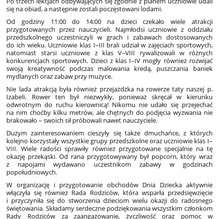
Po trzech lekcjach odbywających się zgodnie z planem uczniowie udali
się na obiad, a następnie zostali poczęstowani lodami.
Od godziny 11:00 do 14:00 na dzieci czekało wiele atrakcji
przygotowanych przez nauczycieli. Najmłodsi uczniowie z oddziału
przedszkolnego uczestniczyli w grach i zabawach dostosowanych
do ich wieku. Uczniowie klas I–III brali udział w zajęciach sportowych,
natomiast starsi uczniowie z klas V–VIII rywalizowali w różnych
konkurencjach sportowych. Dzieci z klas I–IV mogły również rozwijać
swoją kreatywność podczas malowania kredą, puszczania baniek
mydlanych oraz zabaw przy muzyce.
Nie lada atrakcją była również przejażdżka na rowerze taty naszej p.
Izabeli. Rower ten był niezwykły, ponieważ skręcał w kierunku
odwrotnym do ruchu kierownicą! Nikomu nie udało się przejechać
na nim choćby kilku metrów, ale chętnych do podjęcia wyzwania nie
brakowało – swoich sił próbowali nawet nauczyciele.
Dużym zainteresowaniem cieszyły się także dmuchańce, z których
kolejno korzystały wszystkie grupy przedszkolne oraz uczniowie klas I–
VIII. Wiele radości sprawiły również przygotowane specjalnie na tę
okazję przekąski. Od rana przygotowywany był popcorn, który wraz
z napojami wydawano uczestnikom zabawy w godzinach
popołudniowych.
W organizację i przygotowanie obchodów Dnia Dziecka aktywnie
włączyła się również Rada Rodziców, która wsparła przedsięwzięcie
i przyczyniła się do stworzenia dzieciom wielu okazji do radosnego
świętowania. Składamy serdeczne podziękowania wszystkim członkom
Rady Rodziców za zaangażowanie, życzliwość oraz pomoc w