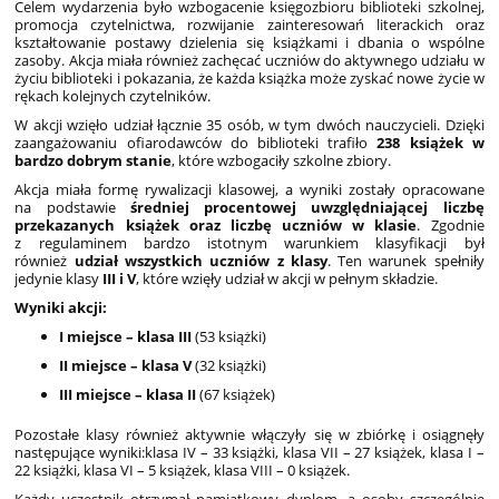
Celem wydarzenia było wzbogacenie księgozbioru biblioteki szkolnej,
promocja czytelnictwa, rozwijanie zainteresowań literackich oraz
kształtowanie postawy dzielenia się książkami i dbania o wspólne
zasoby. Akcja miała również zachęcać uczniów do aktywnego udziału w
życiu biblioteki i pokazania, że każda książka może zyskać nowe życie w
rękach kolejnych czytelników.
W akcji wzięło udział łącznie 35 osób, w tym dwóch nauczycieli. Dzięki
zaangażowaniu ofiarodawców do biblioteki trafiło
238 książek w
bardzo dobrym stanie
, które wzbogaciły szkolne zbiory.
Akcja miała formę rywalizacji klasowej, a wyniki zostały opracowane
na podstawie
średniej procentowej uwzględniającej liczbę
przekazanych książek oraz liczbę uczniów w klasie
. Zgodnie
z regulaminem bardzo istotnym warunkiem klasyfikacji był
również
udział wszystkich uczniów z klasy
. Ten warunek spełniły
jedynie klasy
III i V
, które wzięły udział w akcji w pełnym składzie.
Wyniki akcji:
I miejsce – klasa III
(53 książki)
II miejsce – klasa V
(32 książki)
III miejsce – klasa II
(67 książek)
Pozostałe klasy również aktywnie włączyły się w zbiórkę i osiągnęły
następujące wyniki:klasa IV – 33 książki, klasa VII – 27 książek, klasa I –
22 książki, klasa VI – 5 książek, klasa VIII – 0 książek.