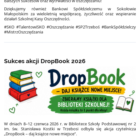
dalszych sukcesów oraz wytrwałości w oszczędzaniu!
Dziękujemy również Bankowi Spółdzielczemu w Sokołowie
Małopolskim za wieloletnią współpracę, życzliwość oraz wspieranie
działań Szkolnej Kasy Oszczędności.
#SKO #TalentowiSKO #Oszczędzanie #SP2Trzeboś #BankSpółdzielczy
#MistrzOszczędzania
Sukces akcji DropBook 2026
W dniach 8–12 czerwca 2026 r. w Bibliotece Szkoły Podstawowej nr 2
im. św. Stanisława Kostki w Trzebosi odbyła się akcja czytelnicza
„DropBook – daj książce nowe miejsce”.