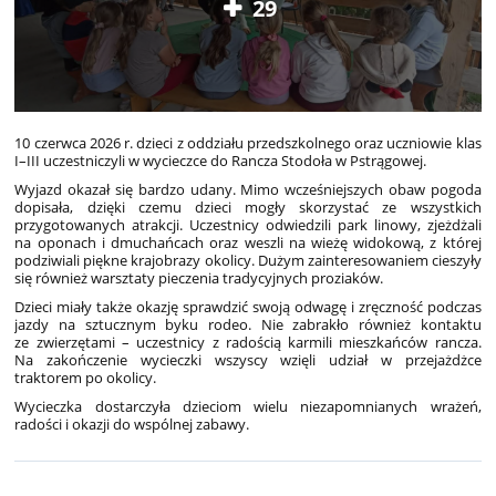
29
10 czerwca 2026 r. dzieci z oddziału przedszkolnego oraz uczniowie klas
I–III uczestniczyli w wycieczce do Rancza Stodoła w Pstrągowej.
Wyjazd okazał się bardzo udany. Mimo wcześniejszych obaw pogoda
dopisała, dzięki czemu dzieci mogły skorzystać ze wszystkich
przygotowanych atrakcji. Uczestnicy odwiedzili park linowy, zjeżdżali
na oponach i dmuchańcach oraz weszli na wieżę widokową, z której
podziwiali piękne krajobrazy okolicy. Dużym zainteresowaniem cieszyły
się również warsztaty pieczenia tradycyjnych proziaków.
Dzieci miały także okazję sprawdzić swoją odwagę i zręczność podczas
jazdy na sztucznym byku rodeo. Nie zabrakło również kontaktu
ze zwierzętami – uczestnicy z radością karmili mieszkańców rancza.
Na zakończenie wycieczki wszyscy wzięli udział w przejażdżce
traktorem po okolicy.
Wycieczka dostarczyła dzieciom wielu niezapomnianych wrażeń,
radości i okazji do wspólnej zabawy.