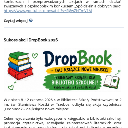
konkursach i przeprowadzonych akcjach w ramach działań
związanych z ogólnopolskim konkursem „Spółdzielnia dobrych serc”
https://www.youtube.com/watch?v=SJ8wZNTmV1M
Czytaj więcej
Sukces akcji DropBook 2026
W dniach 8–12 czerwca 2026 r. w Bibliotece Szkoły Podstawowej nr 2
im. św. Stanisława Kostki w Trzebosi odbyła się akcja czytelnicza
„DropBook – daj książce nowe miejsce”.
Celem wydarzenia było wzbogacenie księgozbioru biblioteki szkolnej,
promocja czytelnictwa, rozwijanie zainteresowań literackich oraz
kształtowanie postawy dzielenia się książkami i dbania o wspólne