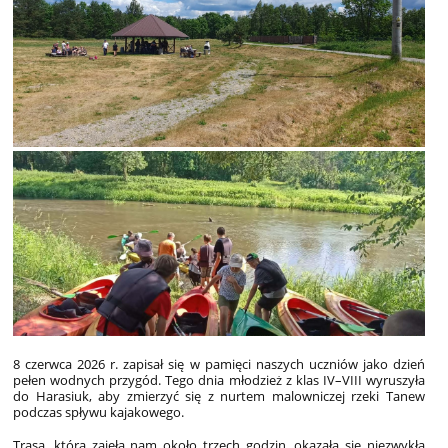
8 czerwca 2026 r. zapisał się w pamięci naszych uczniów jako dzień
pełen wodnych przygód. Tego dnia młodzież z klas IV–VIII wyruszyła
do Harasiuk, aby zmierzyć się z nurtem malowniczej rzeki Tanew
podczas spływu kajakowego.
Trasa, która zajęła nam około trzech godzin, okazała się niezwykłą