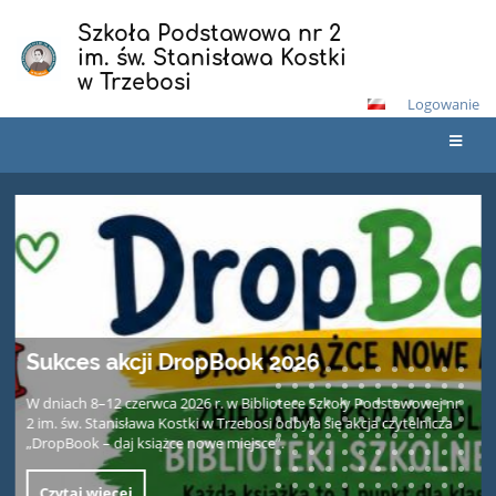
Szkoła Podstawowa nr 2
im. św. Stanisława Kostki
w Trzebosi
Logowanie
Start
Pełen atrakcji dzień na Ranczu Stodoła
10 czerwca 2026 r. dzieci z oddziału przedszkolnego oraz uczniowie
klas I–III uczestniczyli w wycieczce do Rancza Stodoła w Pstrągowej.
Wyjazd okazał się bardzo udany. Mimo wcześniejszych obaw
pogoda dopisała, dzięki czemu dzieci mogły skorzystać
ze wszystkich przygotowanych atrakcji. Uczestnicy odwiedzili park
linowy, zjeżdżali na oponach i dmuchańcach oraz weszli na wieżę
widokową, z której podziwiali piękne krajobrazy okolicy. Dużym
zainteres
Czytaj więcej