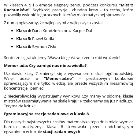
W klasach 4, 5 i 6 emocje sięgnęły zenitu podczas konkursu
"Mistrz
Rachunków"
. Szybkość, precyzja i chłodna krew – to cechy, które
pozwoliły wyłonić tegorocznych liderów matematycznej sprawności.
Z dumą ogłaszamy, że najlepszymi z najlepszych zostali:
Klasa 4:
Daria Kondziołka oraz Kacper Dul
Klasa 5:
Paweł Kudła
Klasa 6:
Szymon Cisło
Serdecznie gratulujemy! Wasza biegłość w liczeniu robi wrażenie!
Memoriada: Czy pamięć nas nie zawiodła?
Uczniowie klasy 7 zmierzyli się z wyzwaniem o skali ogólnopolskiej.
Wzięli udział w
"Memoriadzie"
– prestiżowym konkursie
sprawdzającym nie tylko wiedzę, ale przede wszystkim niesamowitą
koncentrację i pamięć.
Z niecierpliwością wypatrujemy wyników! Czy mamy w siódmej klasie
mistrzów zapamiętywania na skalę kraju? Przekonamy się już niedługo.
Trzymajcie kciuki!
Egzaminacyjne stacje zadaniowe w klasie 8
Dla naszych najstarszych uczniów matematyka tego dnia miała wymiar
bardzo praktyczny. Klasa 8 trenowała przed nadchodzącym
egzaminem w formie
stacji zadaniowych
.