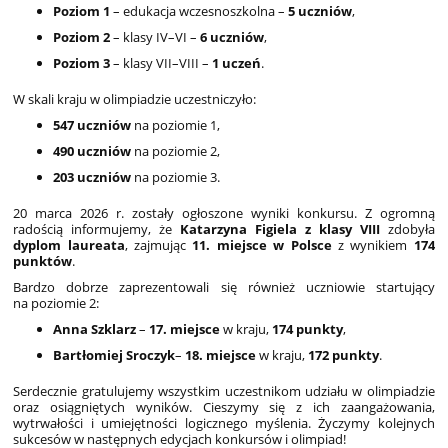
Poziom 1
– edukacja wczesnoszkolna –
5 uczniów
,
Poziom 2
– klasy IV–VI –
6 uczniów
,
Poziom 3
– klasy VII–VIII –
1 uczeń
.
W skali kraju w olimpiadzie uczestniczyło:
547 uczniów
na poziomie 1,
490 uczniów
na poziomie 2,
203 uczniów
na poziomie 3.
20 marca 2026 r. zostały ogłoszone wyniki konkursu. Z ogromną
radością informujemy, że
Katarzyna Figiela z klasy VIII
zdobyła
dyplom laureata
, zajmując
11. miejsce w Polsce
z wynikiem
174
punktów
.
Bardzo dobrze zaprezentowali się również uczniowie startujący
na poziomie 2:
Anna Szklarz
–
17. miejsce
w kraju,
174 punkty
,
Bartłomiej Sroczyk
–
18. miejsce
w kraju,
172 punkty
.
Serdecznie gratulujemy wszystkim uczestnikom udziału w olimpiadzie
oraz osiągniętych wyników. Cieszymy się z ich zaangażowania,
wytrwałości i umiejętności logicznego myślenia. Życzymy kolejnych
sukcesów w następnych edycjach konkursów i olimpiad!