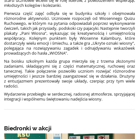
Starsi uczniowie wcielili się w rolę liderów, z powodzeniem wspierając
młodszych kolegów i koleżanki.
Pierwsza część zajęć odbyła się w budynku szkoły i obejmowała
różnorodne aktywności. Uczniowie rozpoczęli od Wiosennego Quizu
Ruchowego, w którym na pytania odpowiadali poprzez wykonywanie
ćwiczeń, takich jak przysiady, podskoki czy pajacyki. Następnie tworzyli
plakaty „Pani Wiosna”, wykazując się kreatywnością i umiejętnością
współpracy. Kolejnym punktem były Wiosenne Kalambury, które
dostarczyły wielu emocji i śmiechu, a także gra „Ukryte oznaki wiosny”,
polegająca na rozwiązywaniu zagadek i odnajdywaniu wskazówek
prowadzących do hasła „WIOSNA”.
Na boisku szkolnym każda grupa mierzyła się z trzema złożonymi
zadaniami, składającymi się z części matematycznej, ruchowej oraz
tanecznej. Takie połączenie pozwoliło uczniom rozwijać różnorodne
umiejętności i jeszcze bardziej zaangażować się w działania. Drużyny
z entuzjazmem prezentowały swoje układy, czerpiąc przy tym wiele
radości.
Wydarzenie przebiegło w serdecznej, radosnej atmosferze, sprzyjającej
integracji i wspólnemu świętowaniu nadejścia wiosny.
Biedronki w akcji