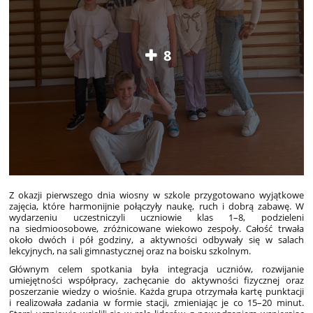
8
Z okazji pierwszego dnia wiosny w szkole przygotowano wyjątkowe
zajęcia, które harmonijnie połączyły naukę, ruch i dobrą zabawę. W
wydarzeniu uczestniczyli uczniowie klas 1–8, podzieleni
na siedmioosobowe, zróżnicowane wiekowo zespoły. Całość trwała
około dwóch i pół godziny, a aktywności odbywały się w salach
lekcyjnych, na sali gimnastycznej oraz na boisku szkolnym.
Głównym celem spotkania była integracja uczniów, rozwijanie
umiejętności współpracy, zachęcanie do aktywności fizycznej oraz
poszerzanie wiedzy o wiośnie. Każda grupa otrzymała kartę punktacji
i realizowała zadania w formie stacji, zmieniając je co 15–20 minut.