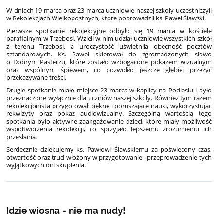
W dniach 19 marca oraz 23 marca uczniowie naszej szkoły uczestniczyli
w Rekolekcjach Wielkopostnych, które poprowadził ks. Paweł Ślawski.
Pierwsze spotkanie rekolekcyjne odbyło się 19 marca w kościele
parafialnym w Trzebosi. Wzięli w nim udział uczniowie wszystkich szkół
z terenu Trzebosi, a uroczystość uświetniła obecność pocztów
sztandarowych. Ks. Paweł skierował do zgromadzonych słowo
o Dobrym Pasterzu, które zostało wzbogacone pokazem wizualnym
oraz wspólnym śpiewem, co pozwoliło jeszcze głębiej przeżyć
przekazywane treści.
Drugie spotkanie miało miejsce 23 marca w kaplicy na Podlesiu i było
przeznaczone wyłącznie dla uczniów naszej szkoły. Również tym razem
rekolekcjonista przygotował piękne i poruszające nauki, wykorzystując
rekwizyty oraz pokaz audiowizualny. Szczególną wartością tego
spotkania było aktywne zaangażowanie dzieci, które miały możliwość
współtworzenia rekolekcji, co sprzyjało lepszemu zrozumieniu ich
przesłania.
Serdecznie dziękujemy ks. Pawłowi Ślawskiemu za poświęcony czas,
otwartość oraz trud włożony w przygotowanie i przeprowadzenie tych
wyjątkowych dni skupienia.
Idzie wiosna - nie ma nudy!