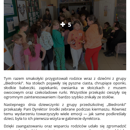
5
Tym razem smakołyki przygotowali rodzice wraz z dziećmi z grupy
„Biedronki”. Na stołach pojawiły się pyszne ciasta, chrupiące oponki,
słodkie babeczki, zapiekanki, owsianka w słoiczkach z musem
owocowym oraz czekoladowe rurki. Wszystkie przekąski cieszyły się
ogromnym zainteresowaniem i bardzo szybko znikały ze stołów.
Nastepnego dnia dziewczynki z grupy przedszkolnej „Biedronki”
przekazały Pani Dyrektor środki zebrane podczas kiermaszu. Również
temu wydarzeniu towarzyszyło wiele emocji — jak same podkreślały
dzieci, była to ich pierwsza wizyta w gabinecie dyrektora.
Dzięki zaangażowaniu oraz wsparciu rodziców udało się zgromadzić