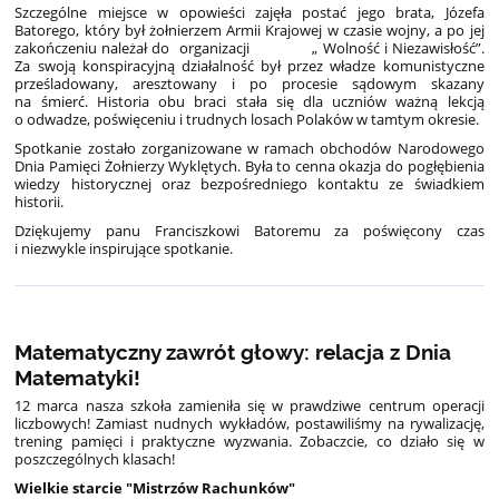
Szczególne miejsce w opowieści zajęła postać jego brata, Józefa
Batorego, który był żołnierzem Armii Krajowej w czasie wojny, a po jej
zakończeniu należał do organizacji „ Wolność i Niezawisłość”.
Za swoją konspiracyjną działalność był przez władze komunistyczne
prześladowany, aresztowany i po procesie sądowym skazany
na śmierć. Historia obu braci stała się dla uczniów ważną lekcją
o odwadze, poświęceniu i trudnych losach Polaków w tamtym okresie.
Spotkanie zostało zorganizowane w ramach obchodów Narodowego
Dnia Pamięci Żołnierzy Wyklętych. Była to cenna okazja do pogłębienia
wiedzy historycznej oraz bezpośredniego kontaktu ze świadkiem
historii.
Dziękujemy panu Franciszkowi Batoremu za poświęcony czas
i niezwykle inspirujące spotkanie.
Matematyczny zawrót głowy: relacja z Dnia
Matematyki!
12 marca nasza szkoła zamieniła się w prawdziwe centrum operacji
liczbowych! Zamiast nudnych wykładów, postawiliśmy na rywalizację,
trening pamięci i praktyczne wyzwania. Zobaczcie, co działo się w
poszczególnych klasach!
Wielkie starcie "Mistrzów Rachunków"