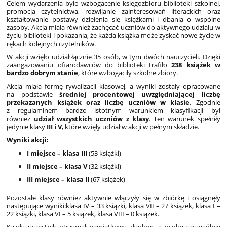
Celem wydarzenia było wzbogacenie księgozbioru biblioteki szkolnej,
promocja czytelnictwa, rozwijanie zainteresowań literackich oraz
kształtowanie postawy dzielenia się książkami i dbania o wspólne
zasoby. Akcja miała również zachęcać uczniów do aktywnego udziału w
życiu biblioteki i pokazania, że każda książka może zyskać nowe życie w
rękach kolejnych czytelników.
W akcji wzięło udział łącznie 35 osób, w tym dwóch nauczycieli. Dzięki
zaangażowaniu ofiarodawców do biblioteki trafiło
238 książek w
bardzo dobrym stanie
, które wzbogaciły szkolne zbiory.
Akcja miała formę rywalizacji klasowej, a wyniki zostały opracowane
na podstawie
średniej procentowej uwzględniającej liczbę
przekazanych książek oraz liczbę uczniów w klasie
. Zgodnie
z regulaminem bardzo istotnym warunkiem klasyfikacji był
również
udział wszystkich uczniów z klasy
. Ten warunek spełniły
jedynie klasy
III i V
, które wzięły udział w akcji w pełnym składzie.
Wyniki akcji:
I miejsce – klasa III
(53 książki)
II miejsce – klasa V
(32 książki)
III miejsce – klasa II
(67 książek)
Pozostałe klasy również aktywnie włączyły się w zbiórkę i osiągnęły
następujące wyniki:klasa IV – 33 książki, klasa VII – 27 książek, klasa I –
22 książki, klasa VI – 5 książek, klasa VIII – 0 książek.