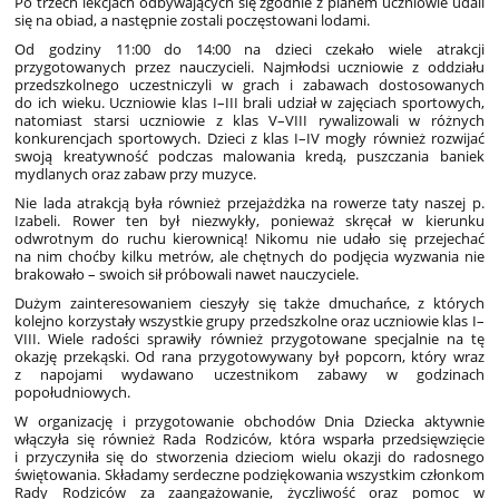
Po trzech lekcjach odbywających się zgodnie z planem uczniowie udali
się na obiad, a następnie zostali poczęstowani lodami.
Od godziny 11:00 do 14:00 na dzieci czekało wiele atrakcji
przygotowanych przez nauczycieli. Najmłodsi uczniowie z oddziału
przedszkolnego uczestniczyli w grach i zabawach dostosowanych
do ich wieku. Uczniowie klas I–III brali udział w zajęciach sportowych,
natomiast starsi uczniowie z klas V–VIII rywalizowali w różnych
konkurencjach sportowych. Dzieci z klas I–IV mogły również rozwijać
swoją kreatywność podczas malowania kredą, puszczania baniek
mydlanych oraz zabaw przy muzyce.
Nie lada atrakcją była również przejażdżka na rowerze taty naszej p.
Izabeli. Rower ten był niezwykły, ponieważ skręcał w kierunku
odwrotnym do ruchu kierownicą! Nikomu nie udało się przejechać
na nim choćby kilku metrów, ale chętnych do podjęcia wyzwania nie
brakowało – swoich sił próbowali nawet nauczyciele.
Dużym zainteresowaniem cieszyły się także dmuchańce, z których
kolejno korzystały wszystkie grupy przedszkolne oraz uczniowie klas I–
VIII. Wiele radości sprawiły również przygotowane specjalnie na tę
okazję przekąski. Od rana przygotowywany był popcorn, który wraz
z napojami wydawano uczestnikom zabawy w godzinach
popołudniowych.
W organizację i przygotowanie obchodów Dnia Dziecka aktywnie
włączyła się również Rada Rodziców, która wsparła przedsięwzięcie
i przyczyniła się do stworzenia dzieciom wielu okazji do radosnego
świętowania. Składamy serdeczne podziękowania wszystkim członkom
Rady Rodziców za zaangażowanie, życzliwość oraz pomoc w