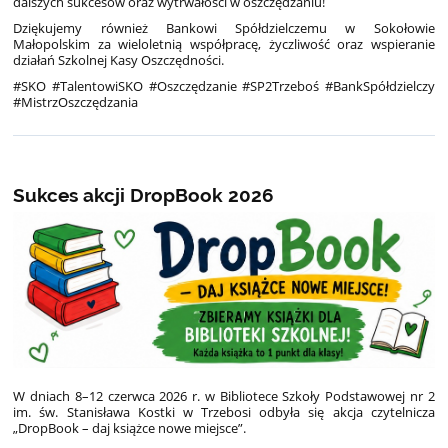
dalszych sukcesów oraz wytrwałości w oszczędzaniu!
Dziękujemy również Bankowi Spółdzielczemu w Sokołowie
Małopolskim za wieloletnią współpracę, życzliwość oraz wspieranie
działań Szkolnej Kasy Oszczędności.
#SKO #TalentowiSKO #Oszczędzanie #SP2Trzeboś #BankSpółdzielczy
#MistrzOszczędzania
Sukces akcji DropBook 2026
W dniach 8–12 czerwca 2026 r. w Bibliotece Szkoły Podstawowej nr 2
im. św. Stanisława Kostki w Trzebosi odbyła się akcja czytelnicza
„DropBook – daj książce nowe miejsce”.