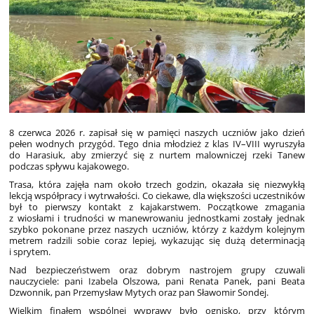
8 czerwca 2026 r. zapisał się w pamięci naszych uczniów jako dzień
pełen wodnych przygód. Tego dnia młodzież z klas IV–VIII wyruszyła
do Harasiuk, aby zmierzyć się z nurtem malowniczej rzeki Tanew
podczas spływu kajakowego.
Trasa, która zajęła nam około trzech godzin, okazała się niezwykłą
lekcją współpracy i wytrwałości. Co ciekawe, dla większości uczestników
był to pierwszy kontakt z kajakarstwem. Początkowe zmagania
z wiosłami i trudności w manewrowaniu jednostkami zostały jednak
szybko pokonane przez naszych uczniów, którzy z każdym kolejnym
metrem radzili sobie coraz lepiej, wykazując się dużą determinacją
i sprytem.
Nad bezpieczeństwem oraz dobrym nastrojem grupy czuwali
nauczyciele: pani Izabela Olszowa, pani Renata Panek, pani Beata
Dzwonnik, pan Przemysław Mytych oraz pan Sławomir Sondej.
Wielkim finałem wspólnej wyprawy było ognisko, przy którym