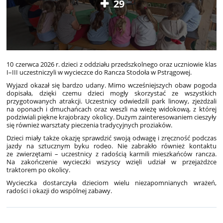
29
10 czerwca 2026 r. dzieci z oddziału przedszkolnego oraz uczniowie klas
I–III uczestniczyli w wycieczce do Rancza Stodoła w Pstrągowej.
Wyjazd okazał się bardzo udany. Mimo wcześniejszych obaw pogoda
dopisała, dzięki czemu dzieci mogły skorzystać ze wszystkich
przygotowanych atrakcji. Uczestnicy odwiedzili park linowy, zjeżdżali
na oponach i dmuchańcach oraz weszli na wieżę widokową, z której
podziwiali piękne krajobrazy okolicy. Dużym zainteresowaniem cieszyły
się również warsztaty pieczenia tradycyjnych proziaków.
Dzieci miały także okazję sprawdzić swoją odwagę i zręczność podczas
jazdy na sztucznym byku rodeo. Nie zabrakło również kontaktu
ze zwierzętami – uczestnicy z radością karmili mieszkańców rancza.
Na zakończenie wycieczki wszyscy wzięli udział w przejażdżce
traktorem po okolicy.
Wycieczka dostarczyła dzieciom wielu niezapomnianych wrażeń,
radości i okazji do wspólnej zabawy.